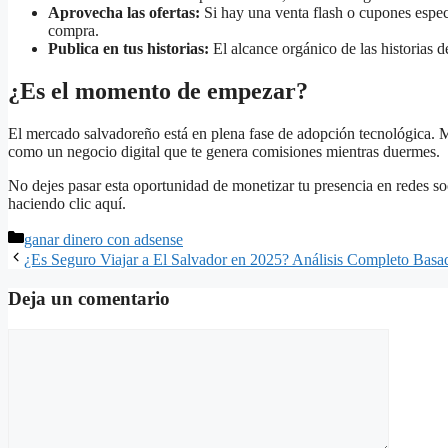
Aprovecha las ofertas:
Si hay una venta flash o cupones espec
compra.
Publica en tus historias:
El alcance orgánico de las historias 
¿Es el momento de empezar?
El mercado salvadoreño está en plena fase de adopción tecnológica. M
como un negocio digital que te genera comisiones mientras duermes.
No dejes pasar esta oportunidad de monetizar tu presencia en redes s
haciendo clic aquí.
Categorías
ganar dinero con adsense
¿Es Seguro Viajar a El Salvador en 2025? Análisis Completo Basa
Deja un comentario
Comentario