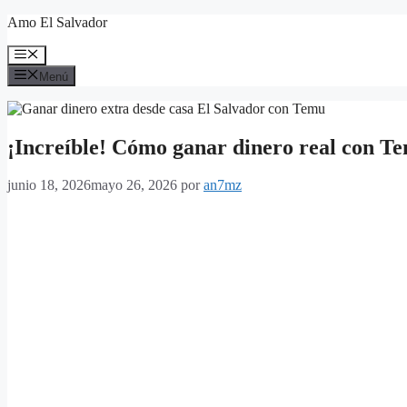
Saltar
Amo El Salvador
al
contenido
Menú
Menú
¡Increíble! Cómo ganar dinero real con Te
junio 18, 2026
mayo 26, 2026
por
an7mz