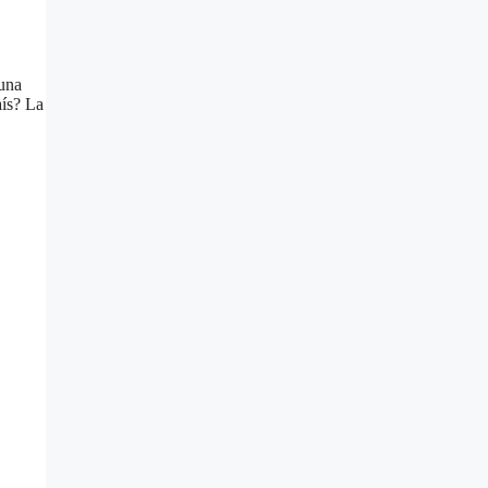
 una
aís? La