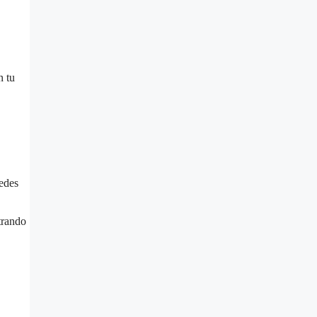
.
n tu
edes
trando