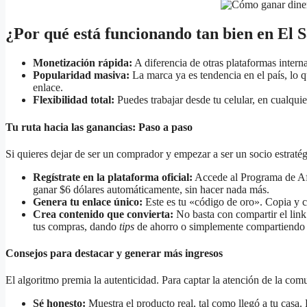
¿Por qué está funcionando tan bien en El 
Monetización rápida:
A diferencia de otras plataformas internac
Popularidad masiva:
La marca ya es tendencia en el país, lo qu
enlace.
Flexibilidad total:
Puedes trabajar desde tu celular, en cualqui
Tu ruta hacia las ganancias: Paso a paso
Si quieres dejar de ser un comprador y empezar a ser un socio estratégi
Regístrate en la plataforma oficial:
Accede al Programa de Af
ganar $6 dólares automáticamente, sin hacer nada más.
Genera tu enlace único:
Este es tu «código de oro». Copia y c
Crea contenido que convierta:
No basta con compartir el lin
tus compras, dando
tips
de ahorro o simplemente compartiendo 
Consejos para destacar y generar más ingresos
El algoritmo premia la autenticidad. Para captar la atención de la comu
Sé honesto:
Muestra el producto real, tal como llegó a tu casa.