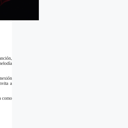
anción,
melodía
onexión
nvita a
ta como