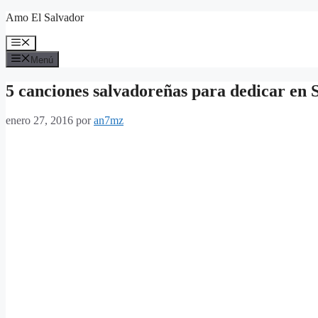
Saltar
Amo El Salvador
al
contenido
Menú
Menú
5 canciones salvadoreñas para dedicar en 
enero 27, 2016
por
an7mz