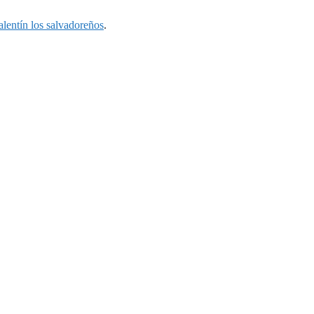
lentín los salvadoreños
.